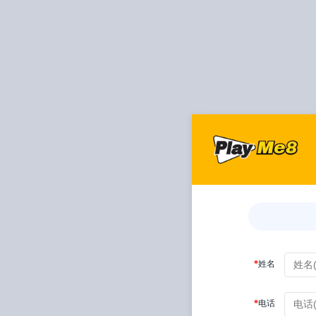
*
姓名
*
电话